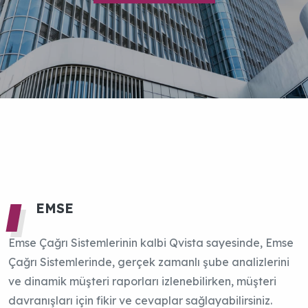
ÜRÜNLERI İNCELE
ÜRÜNLERI İNCELE
ÜRÜNLERI İNCELE
ÜRÜNLERI İNCELE
ÜRÜNLERI İNCELE
Emse Çağrı Sistemlerinin kalbi Qvista sayesinde, Emse
Çağrı Sistemlerinde, gerçek zamanlı şube analizlerini
ve dinamik müşteri raporları izlenebilirken, müşteri
davranışları için fikir ve cevaplar sağlayabilirsiniz.